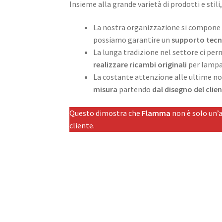
Insieme alla grande varietà di prodotti e stili
La nostra organizzazione si compone di
possiamo garantire un
supporto tecn
La lunga tradizione nel settore ci per
realizzare ricambi originali
per lampa
La costante attenzione alle ultime nov
misura
partendo
dal disegno del cli
Questo dimostra che
Flamma
non è solo un’a
cliente.