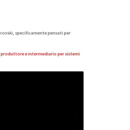
arovski, specificamente pensati per
e produttore e intermediario per sistemi