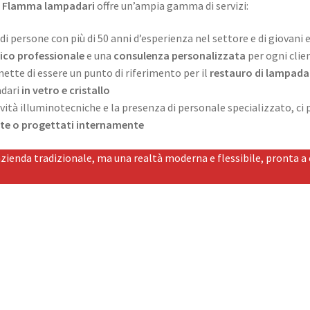
,
Flamma lampadari
offre un’ampia gamma di servizi:
 persone con più di 50 anni d’esperienza nel settore e di giovani 
ico professionale
e una
consulenza personalizzata
per ogni clie
mette di essere un punto di riferimento per il
restauro di lampadari
dari
in vetro e cristallo
ità illuminotecniche e la presenza di personale specializzato, ci
ente o progettati internamente
zienda tradizionale, ma una realtà moderna e flessibile, pronta a e