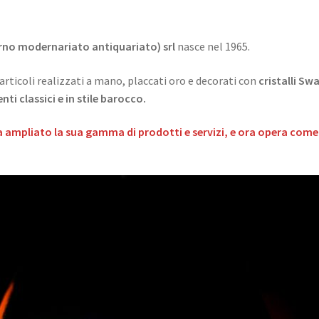
rno modernariato antiquariato) srl
nasce nel 1965.
rticoli realizzati a mano, placcati oro e decorati con
cristalli Sw
nti classici e in stile barocco.
 ha ampliato la sua gamma di prodotti e servizi, e ora opera com