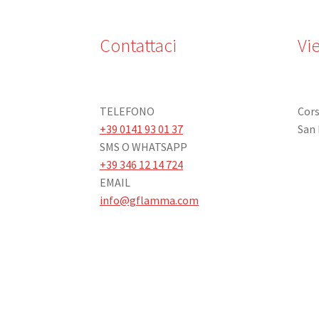
Contattaci
Vie
TELEFONO
Cors
+39 0141 93 01 37
San 
SMS O WHATSAPP
+39 346 12 14 724
EMAIL
info@gflamma.com