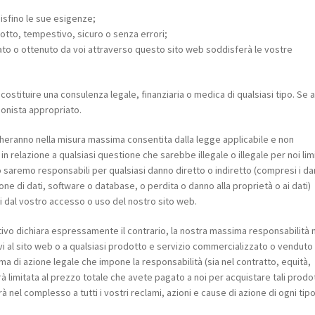
disfino le sue esigenze;
otto, tempestivo, sicuro o senza errori;
stato o ottenuto da voi attraverso questo sito web soddisferà le vostre
costituire una consulenza legale, finanziaria o medica di qualsiasi tipo. Se 
ionista appropriato.
cheranno nella misura massima consentita dalla legge applicabile e non
n relazione a qualsiasi questione che sarebbe illegale o illegale per noi lim
o saremo responsabili per qualsiasi danno diretto o indiretto (compresi i da
ione di dati, software o database, o perdita o danno alla proprietà o ai dati)
ti dal vostro accesso o uso del nostro sito web.
ntivo dichiara espressamente il contrario, la nostra massima responsabilità 
ativi al sito web o a qualsiasi prodotto e servizio commercializzato o venduto
a di azione legale che impone la responsabilità (sia nel contratto, equità,
à limitata al prezzo totale che avete pagato a noi per acquistare tali prodot
herà nel complesso a tutti i vostri reclami, azioni e cause di azione di ogni tip