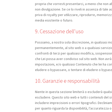
propria che vorresti presentarci, a meno che non ab
non divulgazione. Se ce lo riveli in assenza di tale 
priva di royalty per utilizzare, riprodurre, memorizz
media esistente o futuro.
9. Cessazione dell'uso
Possiamo, a nostra sola discrezione, in qualsias
permanentemente, al sito web o a qualsiasi servizio
confronti di terzi per qualsiasi modifica, sospensi
che Lei possa aver condiviso sul sito web. Non avrà
impostazioni, e/o qualsiasi Contenuto che lei ha c
eludere o bypassare, o tentare di eludere o bypassa
10. Garanzie e responsabilità
Niente in questa sezione limiterà o escluderà qualsi
escludere. Questo sito web e tutti i contenuti del 
includere imprecisioni o errori tipografici. Declini
per quanto riguarda la disponibilità, l’accuratezza