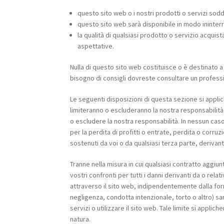
questo sito web o i nostri prodotti o servizi sod
questo sito web sarà disponibile in modo ininterr
la qualità di qualsiasi prodotto o servizio acqui
aspettative.
Nulla di questo sito web costituisce o è destinato a 
bisogno di consigli dovreste consultare un profess
Le seguenti disposizioni di questa sezione si appli
limiteranno o escluderanno la nostra responsabilità i
o escludere la nostra responsabilità. In nessun cas
per la perdita di profitti o entrate, perdita o corruz
sostenuti da voi o da qualsiasi terza parte, derivan
Tranne nella misura in cui qualsiasi contratto aggiu
vostri confronti per tutti i danni derivanti da o rel
attraverso il sito web, indipendentemente dalla form
negligenza, condotta intenzionale, torto o altro) sar
servizi o utilizzare il sito web. Tale limite si applic
natura.