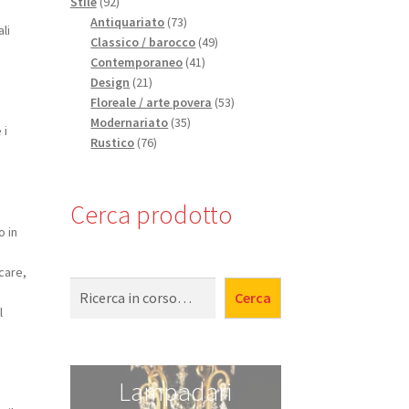
92
prodotti
Stile
92
prodotti
73
Antiquariato
73
li
prodotti
49
Classico / barocco
49
41
prodotti
Contemporaneo
41
21
prodotti
Design
21
prodotti
53
Floreale / arte povera
53
35
prodotti
Modernariato
35
 i
76
prodotti
Rustico
76
prodotti
Cerca prodotto
o in
care,
Cerca
Cerca
l
Lampadari