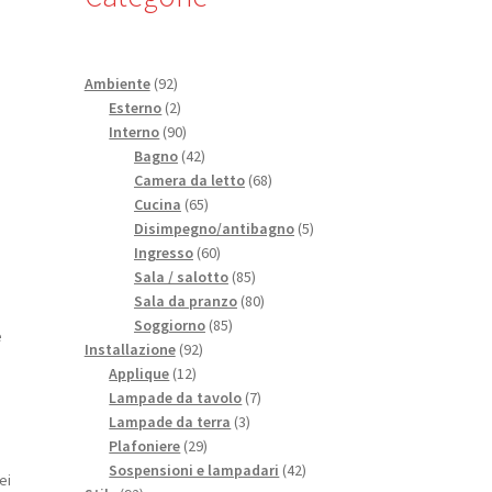
92
Ambiente
92
prodotti
2
Esterno
2
prodotti
90
Interno
90
prodotti
42
Bagno
42
prodotti
68
Camera da letto
68
65
prodotti
Cucina
65
i
prodotti
5
Disimpegno/antibagno
5
60
prodotti
Ingresso
60
prodotti
85
Sala / salotto
85
prodotti
80
Sala da pranzo
80
85
prodotti
Soggiorno
85
e
92
prodotti
Installazione
92
12
prodotti
Applique
12
prodotti
7
Lampade da tavolo
7
3
prodotti
Lampade da terra
3
29
prodotti
Plafoniere
29
prodotti
42
Sospensioni e lampadari
42
ei