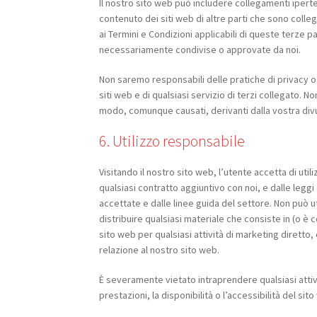
Il nostro sito web può includere collegamenti ipertest
contenuto dei siti web di altre parti che sono collega
ai Termini e Condizioni applicabili di queste terze p
necessariamente condivise o approvate da noi.
Non saremo responsabili delle pratiche di privacy o de
siti web e di qualsiasi servizio di terzi collegato. 
modo, comunque causati, derivanti dalla vostra divu
6. Utilizzo responsabile
Visitando il nostro sito web, l’utente accetta di uti
qualsiasi contratto aggiuntivo con noi, e dalle legg
accettate e dalle linee guida del settore. Non può uti
distribuire qualsiasi materiale che consiste in (o è 
sito web per qualsiasi attività di marketing diretto,
relazione al nostro sito web.
È severamente vietato intraprendere qualsiasi attivi
prestazioni, la disponibilità o l’accessibilità del sit