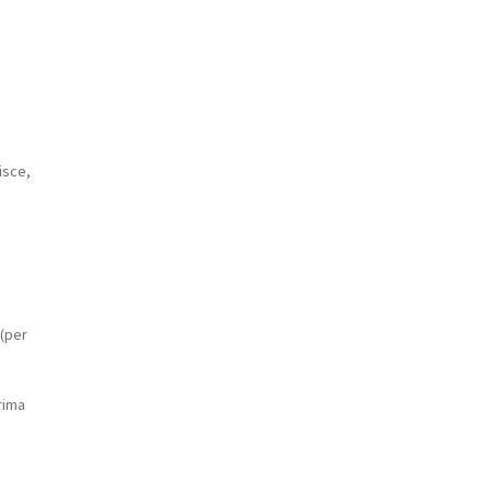
isce,
 (per
prima