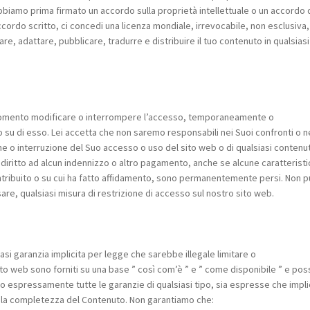
biamo prima firmato un accordo sulla proprietà intellettuale o un accordo 
accordo scritto, ci concedi una licenza mondiale, irrevocabile, non esclusiva,
are, adattare, pubblicare, tradurre e distribuire il tuo contenuto in qualsiasi
i momento modificare o interrompere l’accesso, temporaneamente o
 su di esso. Lei accetta che non saremo responsabili nei Suoi confronti o n
one o interruzione del Suo accesso o uso del sito web o di qualsiasi contenu
 diritto ad alcun indennizzo o altro pagamento, anche se alcune caratteristi
ontribuito o su cui ha fatto affidamento, sono permanentemente persi. Non 
re, qualsiasi misura di restrizione di accesso sul nostro sito web.
asi garanzia implicita per legge che sarebbe illegale limitare o
sito web sono forniti su una base ” così com’è ” e ” come disponibile ” e po
amo espressamente tutte le garanzie di qualsiasi tipo, sia espresse che impli
 o la completezza del Contenuto. Non garantiamo che: