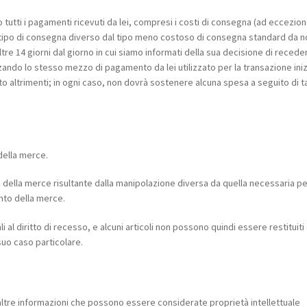
tutti i pagamenti ricevuti da lei, compresi i costi di consegna (ad eccezion
n tipo di consegna diverso dal tipo meno costoso di consegna standard da n
ltre 14 giorni dal giorno in cui siamo informati della sua decisione di recede
zando lo stesso mezzo di pagamento da lei utilizzato per la transazione iniz
altrimenti; in ogni caso, non dovrà sostenere alcuna spesa a seguito di t
della merce.
e della merce risultante dalla manipolazione diversa da quella necessaria p
ento della merce.
 al diritto di recesso, e alcuni articoli non possono quindi essere restituiti
suo caso particolare.
altre informazioni che possono essere considerate proprietà intellettuale