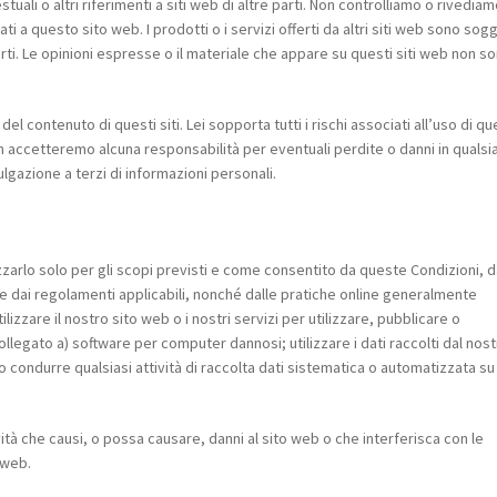
uali o altri riferimenti a siti web di altre parti. Non controlliamo o rivediamo
ti a questo sito web. I prodotti o i servizi offerti da altri siti web sono sogg
arti. Le opinioni espresse o il materiale che appare su questi siti web non s
l contenuto di questi siti. Lei sopporta tutti i rischi associati all’uso di qu
Non accetteremo alcuna responsabilità per eventuali perdite o danni in qualsi
lgazione a terzi di informazioni personali.
lizzarlo solo per gli scopi previsti e come consentito da queste Condizioni, 
i e dai regolamenti applicabili, nonché dalle pratiche online generalmente
lizzare il nostro sito web o i nostri servizi per utilizzare, pubblicare o
collegato a) software per computer dannosi; utilizzare i dati raccolti dal nos
 o condurre qualsiasi attività di raccolta dati sistematica o automatizzata su 
tà che causi, o possa causare, danni al sito web o che interferisca con le
o web.