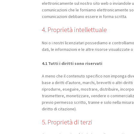
elettronicamente sul nostro sito web o inviandole un’e
comunicazioni che le forniamo elettronicamente soddi
comunicazioni debbano essere in forma scritta.
4. Proprietà intellettuale
Noi o i nostri licenziatari possediamo e controlliamo tut
dati, le informazioni e le altre risorse visualizzate o
4.1 Tutti i diritti sono riservati
A meno che il contenuto specifico non imponga diver
base a diritti d’autore, marchi, brevetti o altri diritt
riprodurre, eseguire, mostrare, distribuire, incorpo
trasmettere, monetizzare, vendere o commercializzar
previo permesso scritto, tranne e solo nella misura 
diritto di citazione).
5. Proprietà di terzi