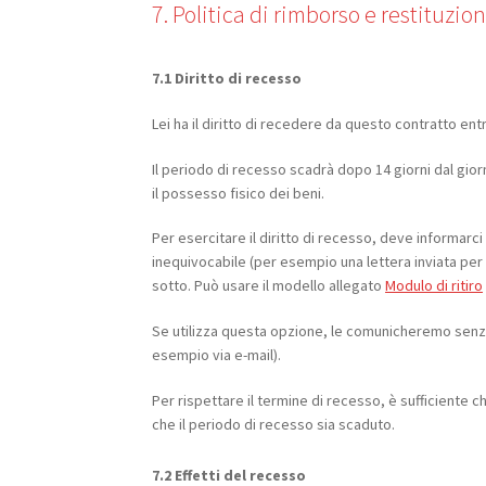
7. Politica di rimborso e restituzio
7.1 Diritto di recesso
Lei ha il diritto di recedere da questo contratto ent
Il periodo di recesso scadrà dopo 14 giorni dal giorn
il possesso fisico dei beni.
Per esercitare il diritto di recesso, deve informar
inequivocabile (per esempio una lettera inviata per p
sotto. Può usare il modello allegato
Modulo di ritiro
Se utilizza questa opzione, le comunicheremo senza
esempio via e-mail).
Per rispettare il termine di recesso, è sufficiente ch
che il periodo di recesso sia scaduto.
7.2 Effetti del recesso