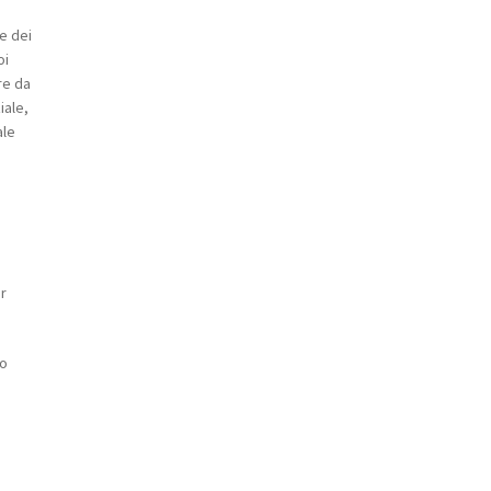
e dei
oi
re da
iale,
ale
er
 o