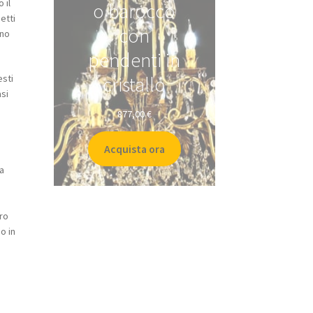
 il
o barocco
etti
con
ono
pendenti in
esti
cristallo
asi
877,00
€
Acquista ora
da
tro
o in