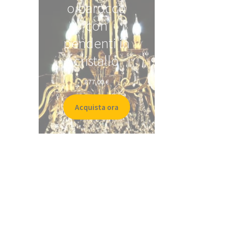
o barocco
con
pendenti in
cristallo
877,00
€
Acquista ora