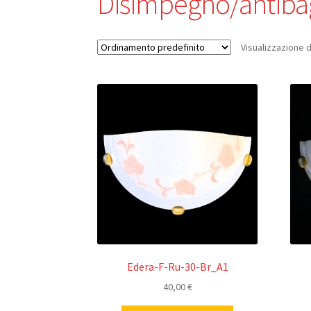
Disimpegno/antib
Visualizzazione di
Edera-F-Ru-30-Br_A1
40,00
€