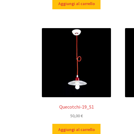
Aggiungi al carrello
Quecotchi-19_S1
50,00
€
Aggiungi al carrello