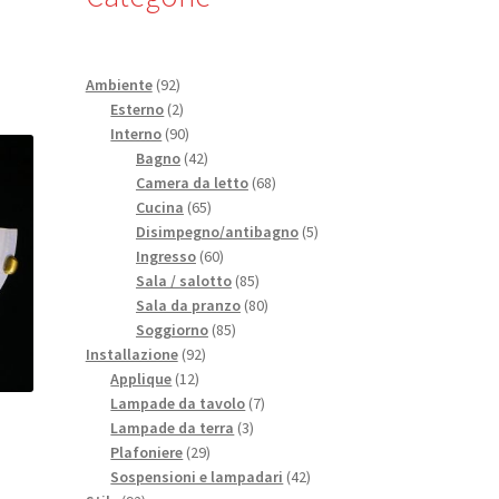
92
Ambiente
92
prodotti
2
Esterno
2
prodotti
90
Interno
90
prodotti
42
Bagno
42
prodotti
68
Camera da letto
68
65
prodotti
Cucina
65
prodotti
5
Disimpegno/antibagno
5
60
prodotti
Ingresso
60
prodotti
85
Sala / salotto
85
prodotti
80
Sala da pranzo
80
85
prodotti
Soggiorno
85
92
prodotti
Installazione
92
12
prodotti
Applique
12
prodotti
7
Lampade da tavolo
7
3
prodotti
Lampade da terra
3
29
prodotti
Plafoniere
29
prodotti
42
Sospensioni e lampadari
42