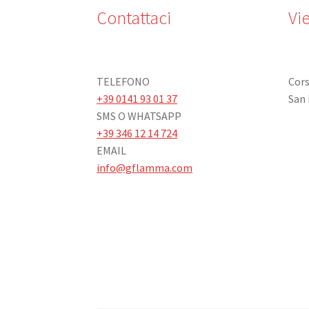
Contattaci
Vie
TELEFONO
Cors
+39 0141 93 01 37
San 
SMS O WHATSAPP
+39 346 12 14 724
EMAIL
info@gflamma.com