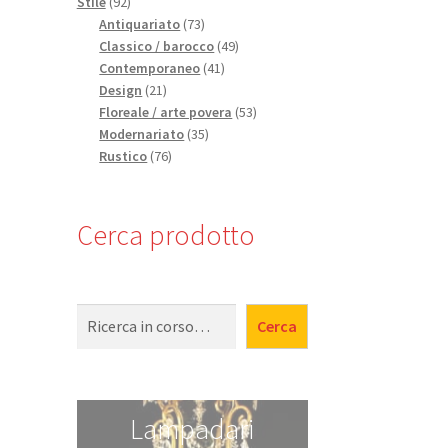
92
prodotti
Stile
92
prodotti
73
Antiquariato
73
prodotti
49
Classico / barocco
49
41
prodotti
Contemporaneo
41
21
prodotti
Design
21
prodotti
53
Floreale / arte povera
53
35
prodotti
Modernariato
35
76
prodotti
Rustico
76
prodotti
Cerca prodotto
Cerca
Cerca
Lampadari