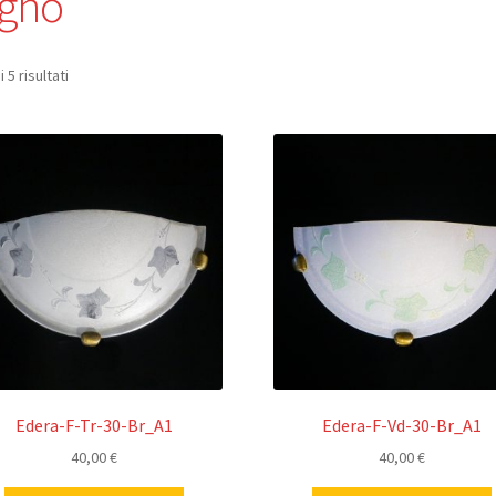
agno
 5 risultati
Edera-F-Tr-30-Br_A1
Edera-F-Vd-30-Br_A1
40,00
€
40,00
€