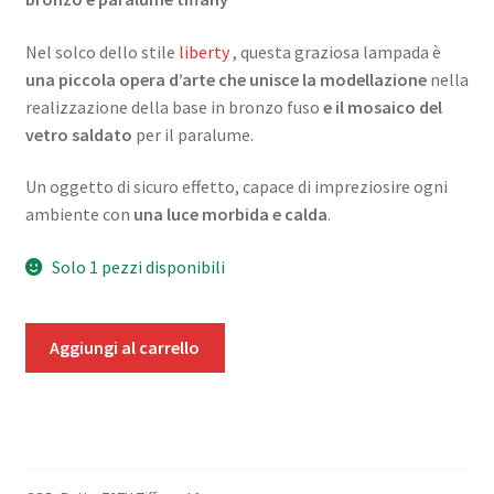
Nel solco dello stile
liberty
, questa graziosa lampada è
una piccola opera d’arte che unisce la modellazione
nella
realizzazione della base in bronzo fuso
e il mosaico del
vetro saldato
per il paralume.
Un oggetto di sicuro effetto, capace di impreziosire ogni
ambiente con
una luce morbida e calda
.
Solo 1 pezzi disponibili
Putto-
Aggiungi al carrello
727U-
Tiffany_L1
quantità