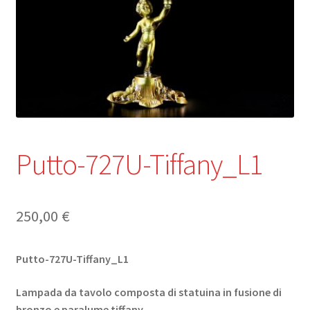
child
Putto-727U-Tiffany_L1
250,00
€
Putto-727U-Tiffany_L1
Lampada da tavolo composta di statuina in fusione di
bronzo e paralume tiffany