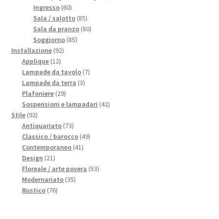
60
prodotti
Ingresso
60
prodotti
85
Sala / salotto
85
prodotti
80
Sala da pranzo
80
85
prodotti
Soggiorno
85
92
prodotti
Installazione
92
12
prodotti
Applique
12
prodotti
7
Lampade da tavolo
7
3
prodotti
Lampade da terra
3
29
prodotti
Plafoniere
29
prodotti
42
Sospensioni e lampadari
42
92
prodotti
Stile
92
prodotti
73
Antiquariato
73
prodotti
49
Classico / barocco
49
41
prodotti
Contemporaneo
41
21
prodotti
Design
21
prodotti
53
Floreale / arte povera
53
35
prodotti
Modernariato
35
76
prodotti
Rustico
76
prodotti