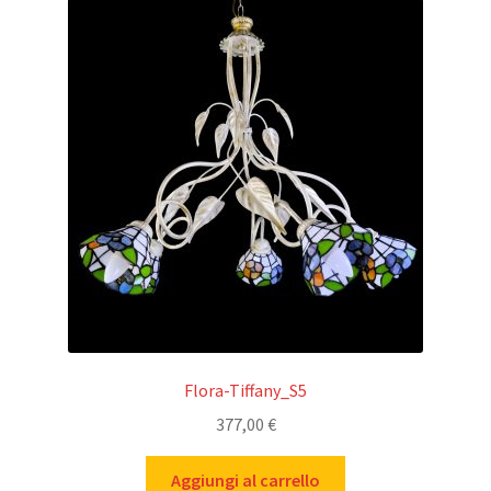
Flora-Tiffany_S5
377,00
€
Aggiungi al carrello