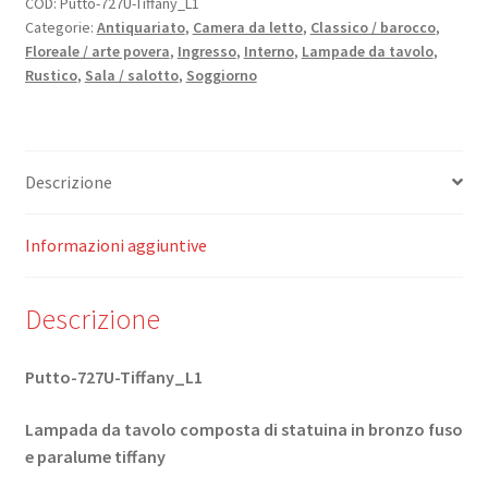
COD:
Putto-727U-Tiffany_L1
Categorie:
Antiquariato
,
Camera da letto
,
Classico / barocco
,
Floreale / arte povera
,
Ingresso
,
Interno
,
Lampade da tavolo
,
Rustico
,
Sala / salotto
,
Soggiorno
Descrizione
Informazioni aggiuntive
Descrizione
Putto-727U-Tiffany_L1
Lampada da tavolo composta di statuina in bronzo fuso
e paralume tiffany