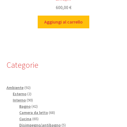
600,00
€
Aggiungi al carrello
Categorie
92
Ambiente
92
prodotti
2
Esterno
2
prodotti
90
Interno
90
prodotti
42
Bagno
42
prodotti
68
Camera da letto
68
65
prodotti
Cucina
65
prodotti
5
Disimpegno/antibagno
5