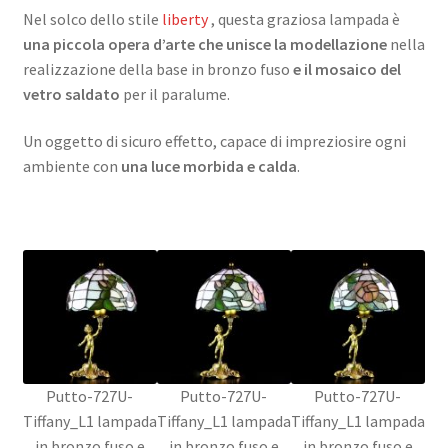
Nel solco dello stile
liberty
, questa graziosa lampada è
una piccola opera d’arte che unisce la modellazione
nella
realizzazione della base in bronzo fuso
e il mosaico del
vetro saldato
per il paralume.
Un oggetto di sicuro effetto, capace di impreziosire ogni
ambiente con
una luce morbida e calda
.
Putto-727U-
Putto-727U-
Putto-727U-
Tiffany_L1 lampada
Tiffany_L1 lampada
Tiffany_L1 lampada
in bronzo fuso e
in bronzo fuso e
in bronzo fuso e