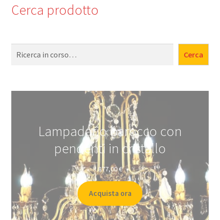
Cerca prodotto
Cerca
Cerca
Lampadario barocco con
pendenti in cristallo
877,00
€
Acquista ora