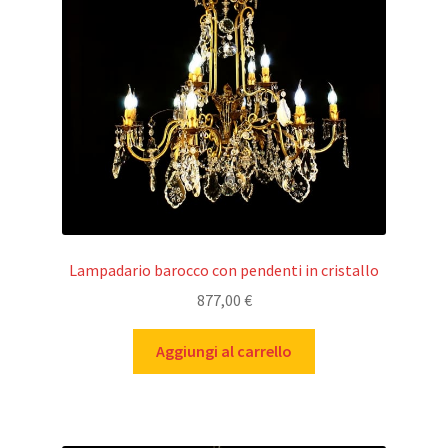
Lampadario barocco con pendenti in cristallo
877,00
€
Aggiungi al carrello