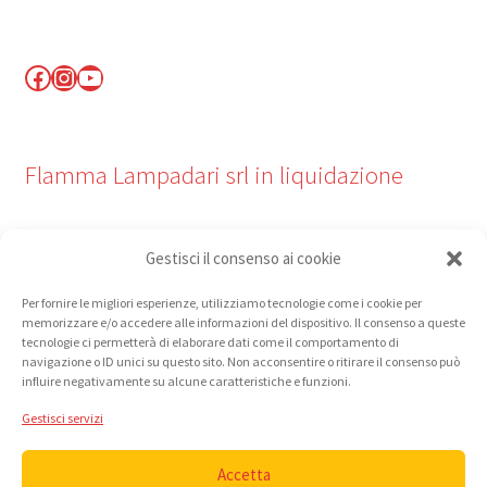
Facebook
Instagram
YouTube
Flamma Lampadari srl in liquidazione
P. IVA 00060390051
Gestisci il consenso ai cookie
REA AT - 38959
Privacy policy
Per fornire le migliori esperienze, utilizziamo tecnologie come i cookie per
memorizzare e/o accedere alle informazioni del dispositivo. Il consenso a queste
Cookie policy
tecnologie ci permetterà di elaborare dati come il comportamento di
Termini e condizioni di vendita
navigazione o ID unici su questo sito. Non acconsentire o ritirare il consenso può
influire negativamente su alcune caratteristiche e funzioni.
Gestisci servizi
Accetta